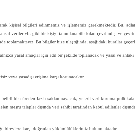
arak kişisel bilgileri edinmemiz ve işlememiz gerekmektedir. Bu, adlar, a
nansal veriler vb. gibi bir kişiyi tanımlanabilir kılan çevrimdışı ve çevrimi
ilinde toplamaktayız. Bu bilgiler bize ulaştığında, aşağıdaki kurallar geçerl
lnızca yasal amaçlar için adil bir şekilde toplanacak ve yasal ve ahlaki s
kisiz veya yasadışı erişime karşı korunacaktır.
 belirli bir süreden fazla saklanmayacak, yeterli veri koruma politikal
en meşru talepler dışında veri sahibi tarafından kabul edilenler dışında
lduğu bireylere karşı doğrudan yükümlülüklerimiz bulunmaktadır.