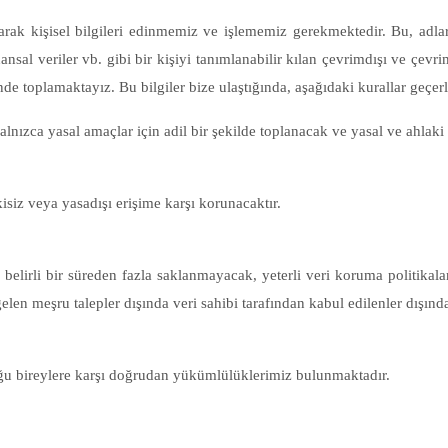
arak kişisel bilgileri edinmemiz ve işlememiz gerekmektedir. Bu, adlar, a
nansal veriler vb. gibi bir kişiyi tanımlanabilir kılan çevrimdışı ve çevrimi
ilinde toplamaktayız. Bu bilgiler bize ulaştığında, aşağıdaki kurallar geçerl
lnızca yasal amaçlar için adil bir şekilde toplanacak ve yasal ve ahlaki s
kisiz veya yasadışı erişime karşı korunacaktır.
 belirli bir süreden fazla saklanmayacak, yeterli veri koruma politikal
en meşru talepler dışında veri sahibi tarafından kabul edilenler dışında
lduğu bireylere karşı doğrudan yükümlülüklerimiz bulunmaktadır.