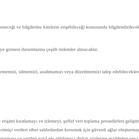
şleneceği ve bilgilerine kimlerin erişebileceği konusunda bilgilendirilecek
e girmesi durumlarına çeşitli önlemler alınacaktır.
ştirmemizi, silmemizi, azaltmamızı veya düzeltmemizi talep edebileceklerd
rişimi kısıtlamayı ve izlemeyi, şeffaf veri toplama prosedürleri geliştir
miçi verileri siber saldırılardan korumak için güvenli ağlar oluşturmayı,
şturmayı ve verileri nasıl ele aldığımıza ilişkin sözleşme maddeleri vey