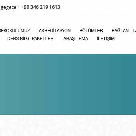
+90 346 219 1613
lgegeçer:
SEKOKULUMUZ
AKREDITASYON
BÖLÜMLER
BAĞLANTIL
DERS BILGI PAKETLERI
ARAŞTIRMA
İLETIŞIM