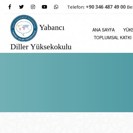
+90 346 487 49 00
Telefon:
Be
Yabancı
ANA SAYFA
YÜK
TOPLUMSAL KATKI
Diller Yüksekokulu