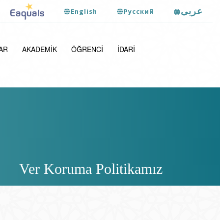
عربى
English
Pусский
AR
AKADEMIK
ÖĞRENCI
İDARI
Ver Koruma Politikamız