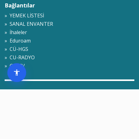
Bağlantılar
» YEMEK LİSTESİ
» SANAL ENVANTER
» İhaleler
» Eduroam
» CÜ-HGS
» CU-RADYO
» CU-TV
Ziyaretçi İstatistikleri
» 2 Çevrimiçi
» 46 Bugün
» 174 Dün
» 301,863 Toplam
.
© 2009-2026 Sivas Cumhuriyet Üniversitesi